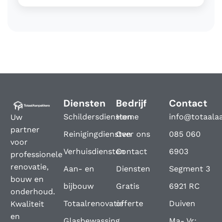
Diensten
Bedrijf
Contact
Schildersdiensten
Home
info@totaala
Uw
partner
Reinigingdiensten
Over ons
085 060
voor
Verhuisdiensten
Contact
6903
professionele
renovatie,
Aan- en
Diensten
Segment 3
bouw en
bijbouw
Gratis
6921 RC
onderhoud.
Totaalrenovatie
offerte
Duiven
Kwaliteit
en
Glasbewassing
Ma- Vr: