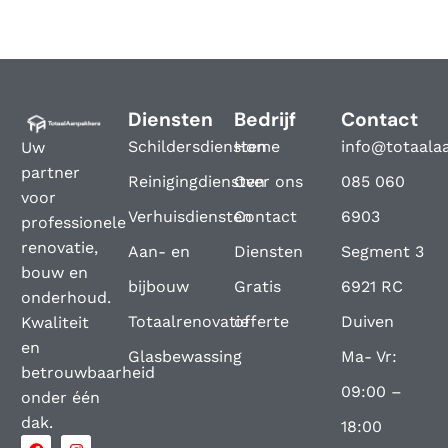
Diensten
Bedrijf
Contact
Schildersdiensten
Home
info@totaala
Uw
partner
Reinigingdiensten
Over ons
085 060
voor
Verhuisdiensten
Contact
6903
professionele
renovatie,
Aan- en
Diensten
Segment 3
bouw en
bijbouw
Gratis
6921 RC
onderhoud.
Totaalrenovatie
offerte
Duiven
Kwaliteit
en
Glasbewassing
Ma- Vr:
betrouwbaarheid
09:00 –
onder één
dak.
18:00