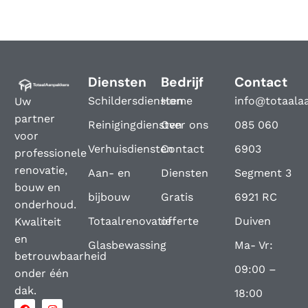
Diensten
Bedrijf
Contact
Schildersdiensten
Home
info@totaala
Uw
partner
Reinigingdiensten
Over ons
085 060
voor
Verhuisdiensten
Contact
6903
professionele
renovatie,
Aan- en
Diensten
Segment 3
bouw en
bijbouw
Gratis
6921 RC
onderhoud.
Totaalrenovatie
offerte
Duiven
Kwaliteit
en
Glasbewassing
Ma- Vr:
betrouwbaarheid
09:00 –
onder één
dak.
18:00