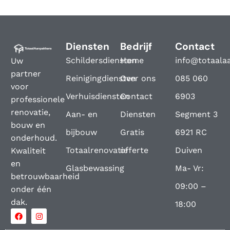
Diensten
Bedrijf
Contact
Schildersdiensten
Home
info@totaala
Uw
partner
Reinigingdiensten
Over ons
085 060
voor
Verhuisdiensten
Contact
6903
professionele
renovatie,
Aan- en
Diensten
Segment 3
bouw en
bijbouw
Gratis
6921 RC
onderhoud.
Totaalrenovatie
offerte
Duiven
Kwaliteit
en
Glasbewassing
Ma- Vr:
betrouwbaarheid
09:00 –
onder één
dak.
18:00