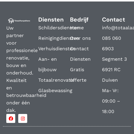
Diensten
Bedrijf
Contact
Schildersdiensten
Home
info@totaala
Uw
partner
Reinigingdiensten
Over ons
085 060
voor
Verhuisdiensten
Contact
6903
professionele
renovatie,
Aan- en
Diensten
Segment 3
bouw en
bijbouw
Gratis
6921 RC
onderhoud.
Totaalrenovatie
offerte
Duiven
Kwaliteit
en
Glasbewassing
Ma- Vr:
betrouwbaarheid
09:00 –
onder één
dak.
18:00