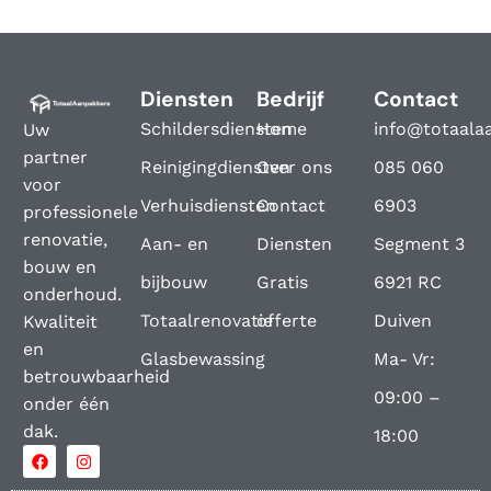
Diensten
Bedrijf
Contact
Schildersdiensten
Home
info@totaala
Uw
partner
Reinigingdiensten
Over ons
085 060
voor
Verhuisdiensten
Contact
6903
professionele
renovatie,
Aan- en
Diensten
Segment 3
bouw en
bijbouw
Gratis
6921 RC
onderhoud.
Totaalrenovatie
offerte
Duiven
Kwaliteit
en
Glasbewassing
Ma- Vr:
betrouwbaarheid
09:00 –
onder één
dak.
18:00