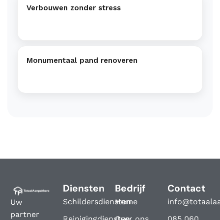
Verbouwen zonder stress
Monumentaal pand renoveren
Diensten
Bedrijf
Contact
Schildersdiensten
Home
info@totaala
Uw
partner
Reinigingdiensten
Over ons
085 060