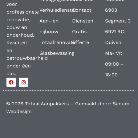
voor
Verhuisdiensten
Contact
6903
professionele
renovatie,
Aan- en
Diensten
Segment 3
bouw en
bijbouw
Gratis
6921 RC
onderhoud.
Totaalrenovatie
offerte
Duiven
Kwaliteit
en
Glasbewassing
Ma- Vr:
betrouwbaarheid
09:00 –
onder één
dak.
18:00
© 2026 Totaal Aanpakkers – Gemaakt door:
Sanum
Webdesign