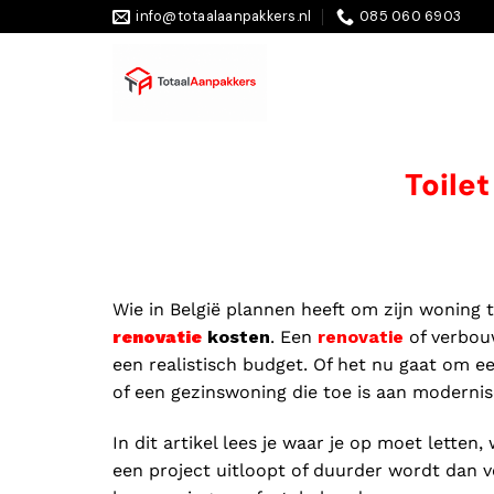
info@totaalaanpakkers.nl
085 060 6903
Toilet
Wie in België plannen heeft om zijn woning 
renovatie
kosten
. Een
renovatie
of verbouw
een realistisch budget. Of het nu gaat om e
of een gezinswoning die toe is aan modernise
In dit artikel lees je waar je op moet lette
een project uitloopt of duurder wordt dan v