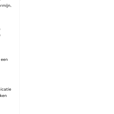
rmijn.
n
e
 een
icatie
aken