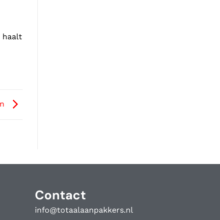
 haalt
en
Contact
info@totaalaanpakkers.nl