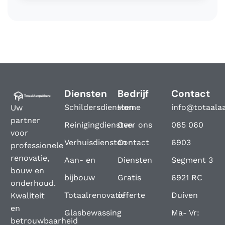
Diensten
Bedrijf
Contact
Schildersdiensten
Home
info@totaala
Uw
partner
Reinigingdiensten
Over ons
085 060
voor
Verhuisdiensten
Contact
6903
professionele
renovatie,
Aan- en
Diensten
Segment 3
bouw en
bijbouw
Gratis
6921 RC
onderhoud.
Totaalrenovatie
offerte
Duiven
Kwaliteit
en
Glasbewassing
Ma- Vr:
betrouwbaarheid