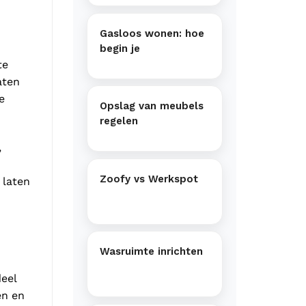
Gasloos wonen: hoe
begin je
te
aten
e
Opslag van meubels
regelen
,
Zoofy vs Werkspot
 laten
Wasruimte inrichten
eel
en en