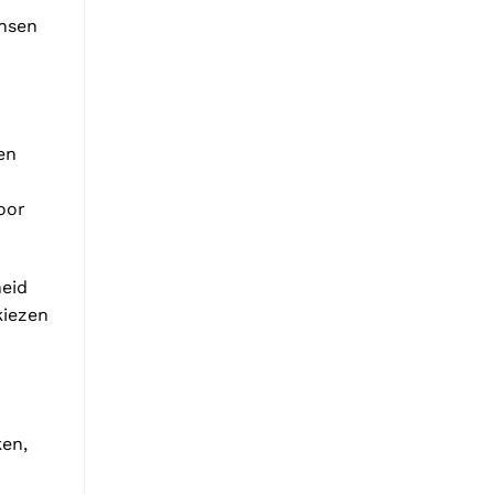
nsen
en
oor
heid
kiezen
en,