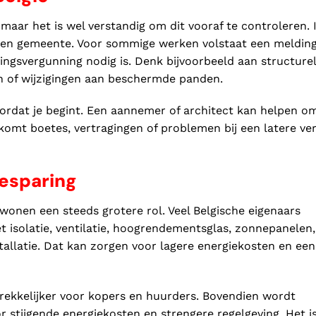
 maar het is wel verstandig om dit vooraf te controleren. 
t en gemeente. Voor sommige werken volstaat een melding
ngsvergunning nodig is. Denk bijvoorbeeld aan structure
en of wijzigingen aan beschermde panden.
oordat je begint. Een aannemer of architect kan helpen o
rkomt boetes, vertragingen of problemen bij een latere v
esparing
 wonen een steeds grotere rol. Veel Belgische eigenaars
isolatie, ventilatie, hoogrendementsglas, zonnepanelen,
llatie. Dat kan zorgen voor lagere energiekosten en een
ekkelijker voor kopers en huurders. Bovendien wordt
r stijgende energiekosten en strengere regelgeving. Het i