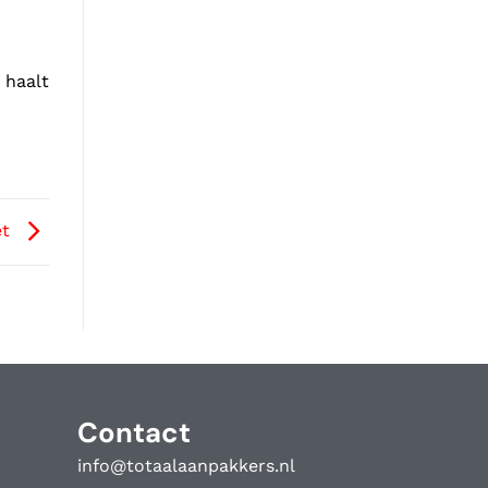
 haalt
et
Contact
info@totaalaanpakkers.nl