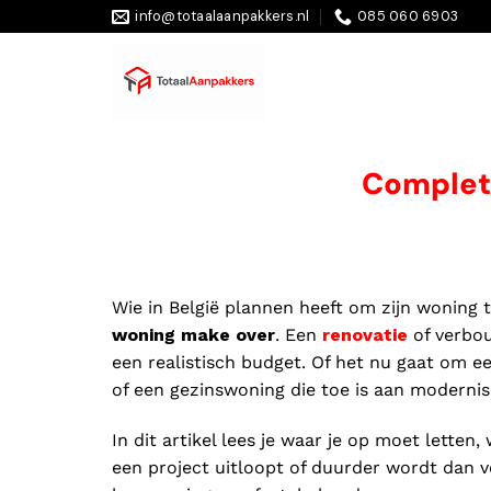
info@totaalaanpakkers.nl
085 060 6903
Complet
Wie in België plannen heeft om zijn woning 
woning make over
. Een
renovatie
of verbou
een realistisch budget. Of het nu gaat om e
of een gezinswoning die toe is aan modernise
In dit artikel lees je waar je op moet lette
een project uitloopt of duurder wordt dan v