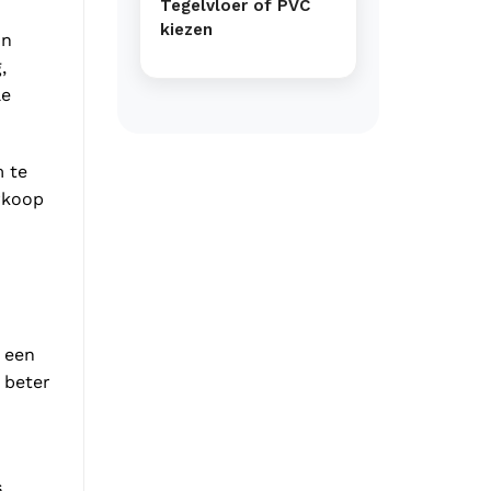
Tegelvloer of PVC
kiezen
In
,
le
m te
erkoop
 een
 beter
s