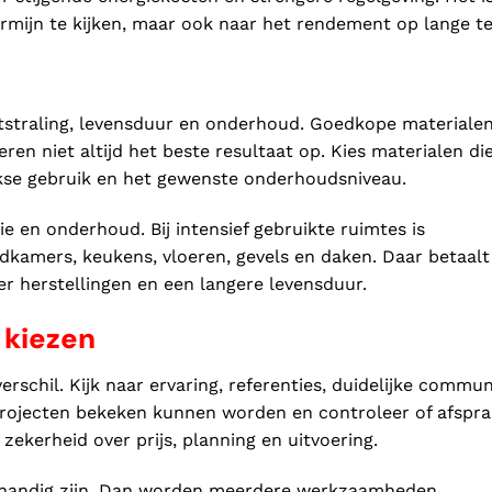
rmijn te kijken, maar ook naar het rendement op lange te
itstraling, levensduur en onderhoud. Goedkope materiale
en niet altijd het beste resultaat op. Kies materialen di
lijkse gebruik en het gewenste onderhoudsniveau.
ie en onderhoud. Bij intensief gebruikte ruimtes is
dkamers, keukens, vloeren, gevels en daken. Daar betaalt
der herstellingen en een langere levensduur.
 kiezen
chil. Kijk naar ervaring, referenties, duidelijke commun
 projecten bekeken kunnen worden en controleer of afspr
 zekerheid over prijs, planning en uitvoering.
er handig zijn. Dan worden meerdere werkzaamheden