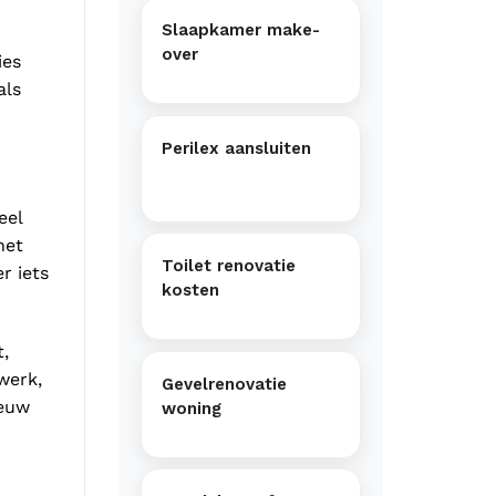
Slaapkamer make-
over
ies
als
Perilex aansluiten
eel
het
Toilet renovatie
r iets
kosten
,
werk,
Gevelrenovatie
ieuw
woning