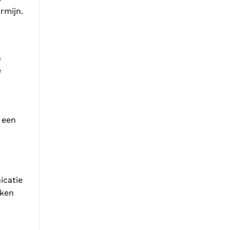
rmijn.
n
e
 een
icatie
aken