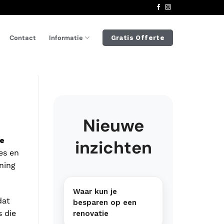
Informatie
Contact
Gratis Offerte
Nieuwe
e
inzichten
es en
ning
Waar kun je
dat
besparen op een
s die
renovatie