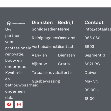
Diensten
Bedrijf
Contact
Schildersdiensten
Home
info@totaala
Uw
partner
Reinigingdiensten
Over ons
085 060
voor
Verhuisdiensten
Contact
6903
professionele
renovatie,
Aan- en
Diensten
Segment 3
bouw en
bijbouw
Gratis
6921 RC
onderhoud.
Totaalrenovatie
offerte
Duiven
Kwaliteit
en
Glasbewassing
Ma- Vr:
betrouwbaarheid
09:00 –
onder één
dak.
18:00