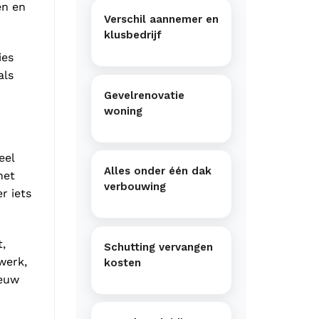
en en
Verschil aannemer en
klusbedrijf
ies
als
Gevelrenovatie
woning
eel
Alles onder één dak
het
verbouwing
r iets
,
Schutting vervangen
werk,
kosten
ieuw