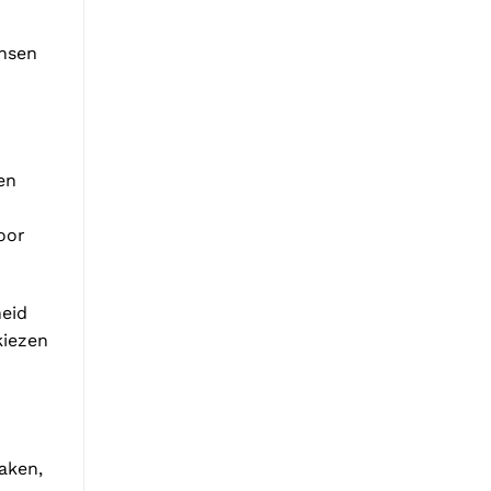
nsen
en
oor
heid
kiezen
aken,