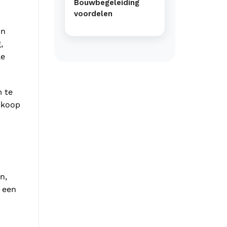
Bouwbegeleiding
voordelen
In
,
le
m te
erkoop
n,
 een