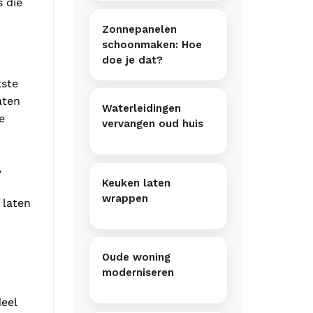
s die
Zonnepanelen
schoonmaken: Hoe
doe je dat?
tste
aten
Waterleidingen
e
vervangen oud huis
,
Keuken laten
wrappen
 laten
Oude woning
moderniseren
eel