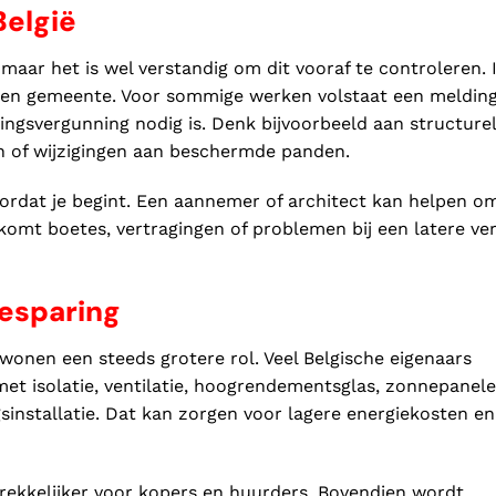
België
 maar het is wel verstandig om dit vooraf te controleren. 
t en gemeente. Voor sommige werken volstaat een melding
ngsvergunning nodig is. Denk bijvoorbeeld aan structure
en of wijzigingen aan beschermde panden.
oordat je begint. Een aannemer of architect kan helpen o
rkomt boetes, vertragingen of problemen bij een latere v
esparing
 wonen een steeds grotere rol. Veel Belgische eigenaars
t isolatie, ventilatie, hoogrendementsglas, zonnepanele
nstallatie. Dat kan zorgen voor lagere energiekosten en
ekkelijker voor kopers en huurders. Bovendien wordt