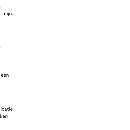
s
rmijn.
n
e
 een
icatie
aken