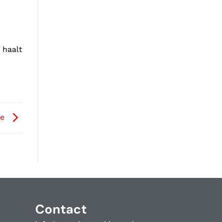
 haalt
ie
Contact