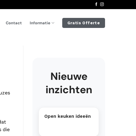
Informatie
Contact
Gratis Offerte
Nieuwe
inzichten
euzes
Open keuken ideeën
dat
s die