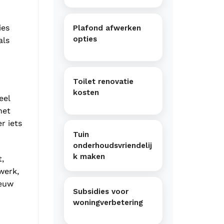
ies
Plafond afwerken
opties
als
Toilet renovatie
kosten
eel
het
r iets
Tuin
onderhoudsvriendelij
k maken
,
werk,
ieuw
Subsidies voor
woningverbetering