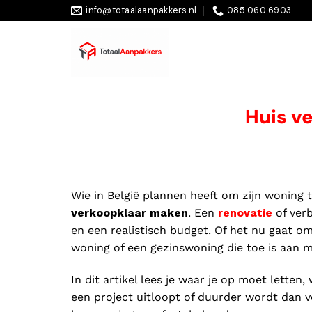
info@totaalaanpakkers.nl
085 060 6903
Huis v
Wie in België plannen heeft om zijn woning 
verkoopklaar maken
. Een
renovatie
of ver
en een realistisch budget. Of het nu gaat o
woning of een gezinswoning die toe is aan m
In dit artikel lees je waar je op moet lette
een project uitloopt of duurder wordt dan v