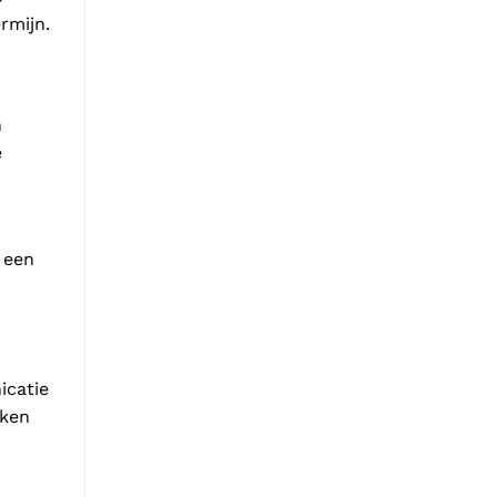
rmijn.
n
e
 een
icatie
aken