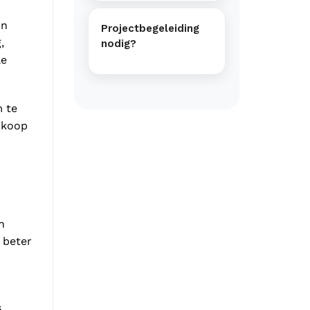
In
Projectbegeleiding
,
nodig?
le
m te
erkoop
n
 beter
s