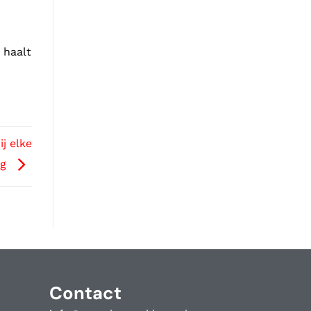
 haalt
j elke
ng
Contact