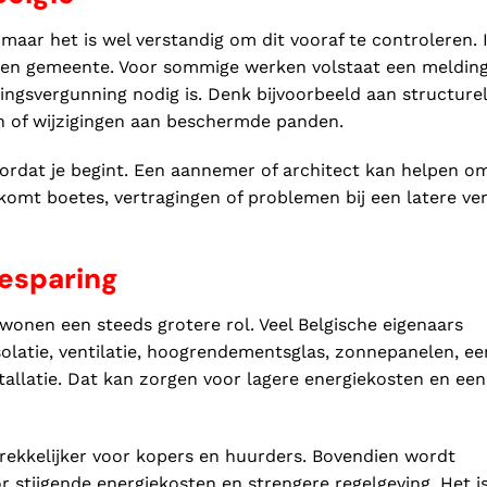
 maar het is wel verstandig om dit vooraf te controleren. 
t en gemeente. Voor sommige werken volstaat een melding
ngsvergunning nodig is. Denk bijvoorbeeld aan structure
en of wijzigingen aan beschermde panden.
oordat je begint. Een aannemer of architect kan helpen o
rkomt boetes, vertragingen of problemen bij een latere v
esparing
 wonen een steeds grotere rol. Veel Belgische eigenaars
latie, ventilatie, hoogrendementsglas, zonnepanelen, ee
llatie. Dat kan zorgen voor lagere energiekosten en een
ekkelijker voor kopers en huurders. Bovendien wordt
r stijgende energiekosten en strengere regelgeving. Het i