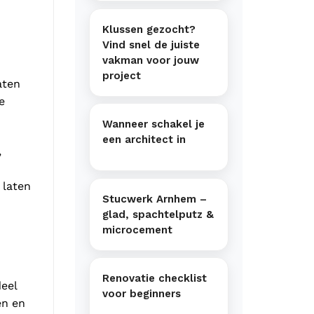
Klussen gezocht?
Vind snel de juiste
vakman voor jouw
project
aten
e
Wanneer schakel je
een architect in
,
 laten
Stucwerk Arnhem –
glad, spachtelputz &
microcement
Renovatie checklist
eel
voor beginners
en en