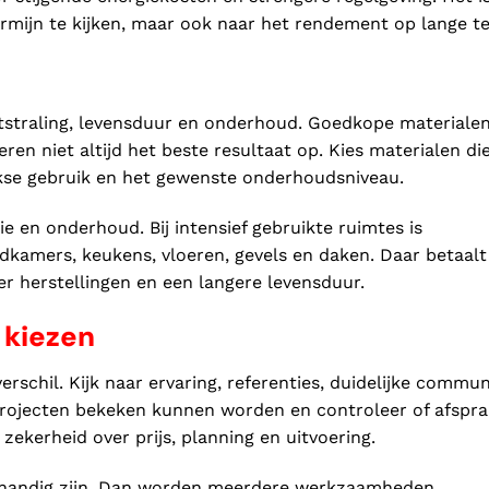
rmijn te kijken, maar ook naar het rendement op lange te
itstraling, levensduur en onderhoud. Goedkope materiale
en niet altijd het beste resultaat op. Kies materialen di
lijkse gebruik en het gewenste onderhoudsniveau.
ie en onderhoud. Bij intensief gebruikte ruimtes is
dkamers, keukens, vloeren, gevels en daken. Daar betaalt
der herstellingen en een langere levensduur.
 kiezen
chil. Kijk naar ervaring, referenties, duidelijke commun
 projecten bekeken kunnen worden en controleer of afspr
 zekerheid over prijs, planning en uitvoering.
er handig zijn. Dan worden meerdere werkzaamheden