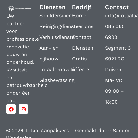
Diensten
Bedrijf
Contact
Schildersdiensten
Home
info@totaala
Uw
partner
Reinigingdiensten
Over ons
085 060
voor
Verhuisdiensten
Contact
6903
professionele
renovatie,
Aan- en
Diensten
Segment 3
bouw en
bijbouw
Gratis
6921 RC
onderhoud.
Totaalrenovatie
offerte
Duiven
Kwaliteit
en
Glasbewassing
Ma- Vr:
betrouwbaarheid
09:00 –
onder één
dak.
18:00
© 2026 Totaal Aanpakkers – Gemaakt door:
Sanum